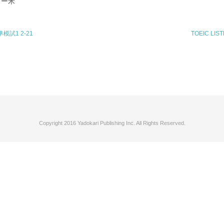
ター米
標準模試1 2-21
TOEIC LIS
Copyright 2016 Yadokari Publishing Inc. All Rights Reserved.