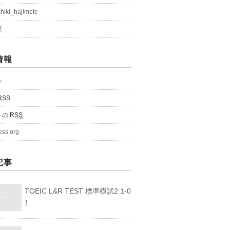
shiki_hajimete
覧
情報
ン
RSS
トの
RSS
ess.org
記事
TOEIC L&R TEST 標準模試2 1-0
1