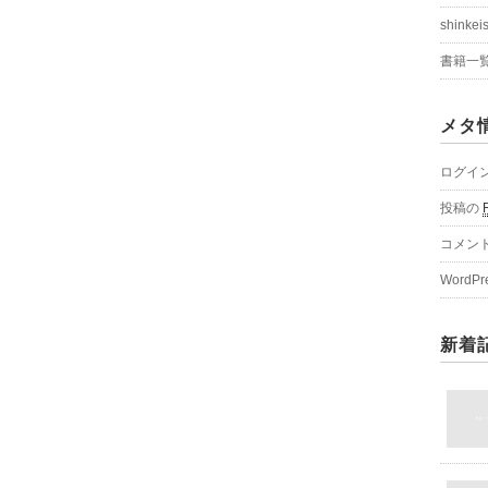
shinkei
書籍一
メタ
ログイ
投稿の
コメン
WordPr
新着