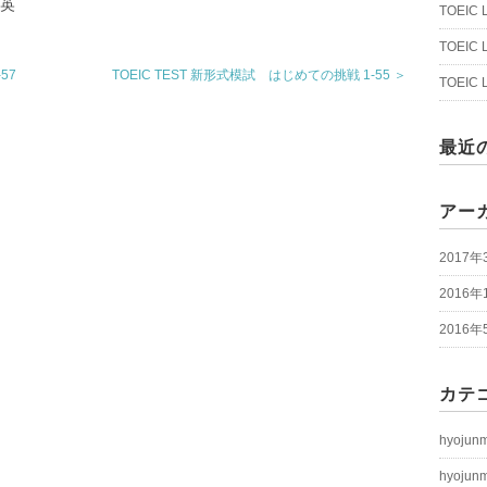
は英
TOEIC
TOEIC
57
TOEIC TEST 新形式模試 はじめての挑戦 1-55 ＞
TOEIC
最近
アー
2017年
2016年
2016年
カテ
hyojun
hyojun