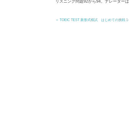
リスニング問題92から94。ナレーター
＜ TOEIC TEST 新形式模試 はじめての挑戦 1-