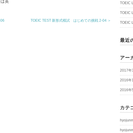
ーは英
TOEIC
TOEIC
06
TOEIC TEST 新形式模試 はじめての挑戦 2-04 ＞
TOEIC
最近
アー
2017年
2016年
2016年
カテ
hyojun
hyojun