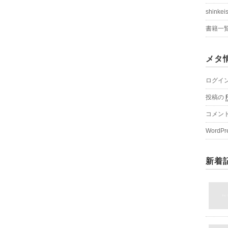
shinkei
書籍一
メタ
ログイ
投稿の
コメン
WordPr
新着