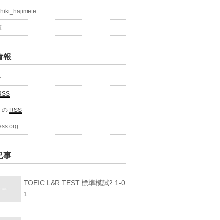
shiki_hajimete
覧
情報
ン
RSS
トの
RSS
ess.org
記事
TOEIC L&R TEST 標準模試2 1-0
1